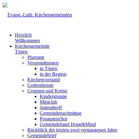
Herzlich
Willkommen
Kirchengemeinde
Töpen
Pfarramt
Veranstaltungen
in Töpen
in der Region
Kirchenvorstand
Gottesdienste
Gruppen und Kreise
Kindergruppe
Miniclub
Jugendtreff
Gemeindenachmittag
Posaunenchor
Gemeindeband Hope&Mind
Rückblick der letzten zwei vergangenen Jahre
Gemeindebrief