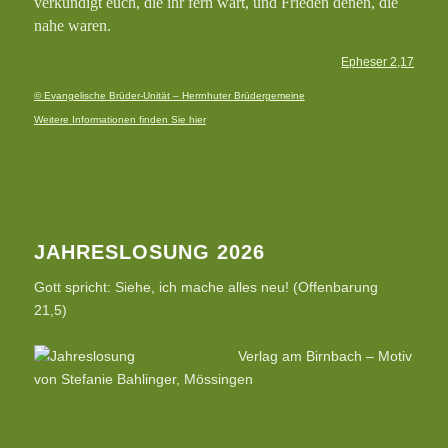
verkündigt euch, die ihr fern wart, und Frieden denen, die
nahe waren.
Epheser 2,17
© Evangelische Brüder-Unität – Herrnhuter Brüdergemeine
Weitere Informationen finden Sie hier
JAHRESLOSUNG 2026
Gott spricht: Siehe, ich mache alles neu! (Offenbarung
21,5)
Verlag am Birnbach – Motiv
von Stefanie Bahlinger, Mössingen