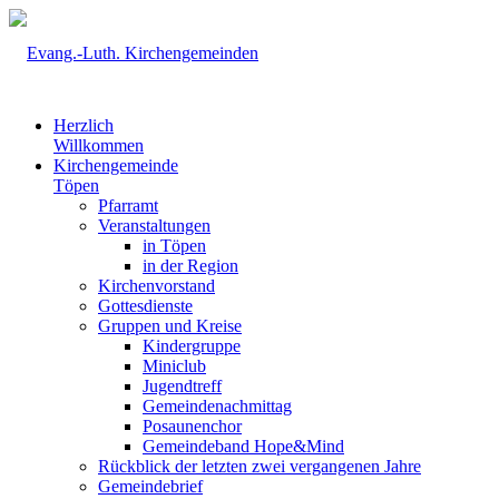
Herzlich
Willkommen
Kirchengemeinde
Töpen
Pfarramt
Veranstaltungen
in Töpen
in der Region
Kirchenvorstand
Gottesdienste
Gruppen und Kreise
Kindergruppe
Miniclub
Jugendtreff
Gemeindenachmittag
Posaunenchor
Gemeindeband Hope&Mind
Rückblick der letzten zwei vergangenen Jahre
Gemeindebrief