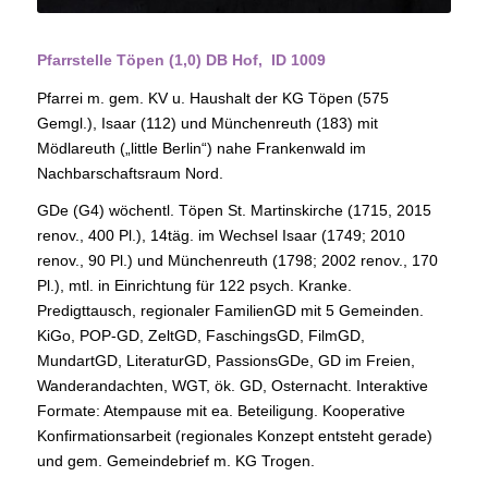
Pfarrstelle Töpen (1,0) DB Hof, ID 1009
Pfarrei m. gem. KV u. Haushalt der KG Töpen (575
Gemgl.), Isaar (112) und Münchenreuth (183) mit
Mödlareuth („little Berlin“) nahe Frankenwald im
Nachbarschaftsraum Nord.
GDe (G4) wöchentl. Töpen St. Martinskirche (1715, 2015
renov., 400 Pl.), 14täg. im Wechsel Isaar (1749; 2010
renov., 90 Pl.) und Münchenreuth (1798; 2002 renov., 170
Pl.), mtl. in Einrichtung für 122 psych. Kranke.
Predigttausch, regionaler FamilienGD mit 5 Gemeinden.
KiGo, POP-GD, ZeltGD, FaschingsGD, FilmGD,
MundartGD, LiteraturGD, PassionsGDe, GD im Freien,
Wanderandachten, WGT, ök. GD, Osternacht. Interaktive
Formate: Atempause mit ea. Beteiligung. Kooperative
Konfirmationsarbeit (regionales Konzept entsteht gerade)
und gem. Gemeindebrief m. KG Trogen.