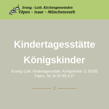
Kindertagesstätte
Königskinder
Evang.-Luth. Kindertagesstätte, Königshofstr. 3, 95183
Töpen, Tel. (0 92 95) 6 27