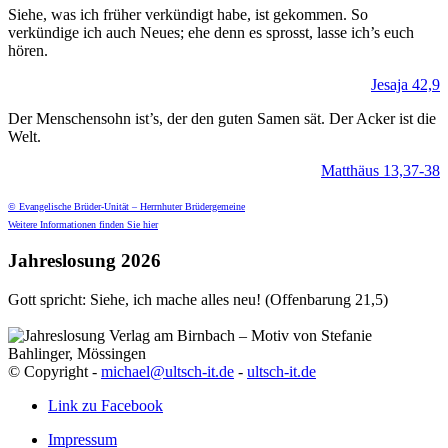
Siehe, was ich früher verkündigt habe, ist gekommen. So
verkündige ich auch Neues; ehe denn es sprosst, lasse ich’s euch
hören.
Jesaja 42,9
Der Menschensohn ist’s, der den guten Samen sät. Der Acker ist die
Welt.
Matthäus 13,37-38
© Evangelische Brüder-Unität – Herrnhuter Brüdergemeine
Weitere Informationen finden Sie hier
Jahreslosung 2026
Gott spricht: Siehe, ich mache alles neu! (Offenbarung 21,5)
Verlag am Birnbach – Motiv von Stefanie
Bahlinger, Mössingen
© Copyright -
michael@ultsch-it.de
-
ultsch-it.de
Link zu Facebook
Impressum