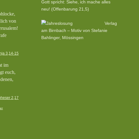
Gott spricht: Siehe, ich mache alles
neu! (Offenbarung 21,5)
ohlocke,
hlich von
Verlag
erusalem!
am Birnbach – Motiv von Stefanie
rafe
Bahlinger, Mössingen
nja 3,14-15
at im
gt euch,
 denen,
heser 2,17
er