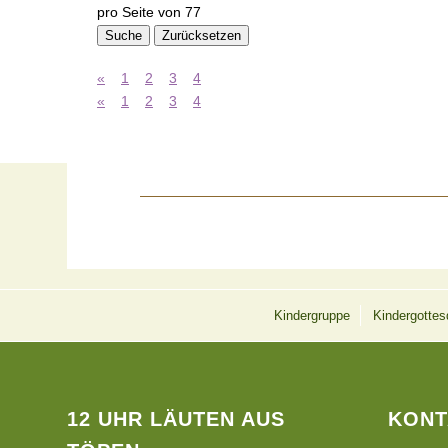
pro Seite von
77
Suche
Zurücksetzen
«
1
2
3
4
«
1
2
3
4
Kindergruppe
Kindergottes
12 UHR LÄUTEN AUS
KONT