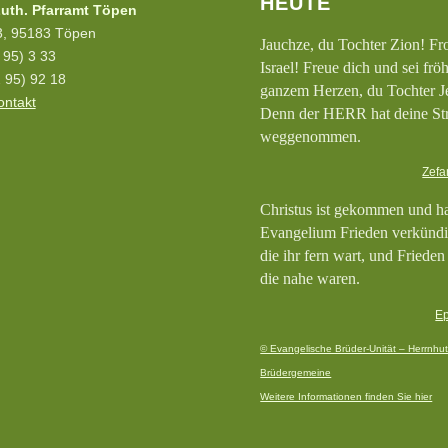
HEUTE
uth. Pfarramt Töpen
 3, 95183 Töpen
Jauchze, du Tochter Zion! Fr
2 95) 3 33
Israel! Freue dich und sei frö
 95) 92 18
ganzem Herzen, du Tochter J
ontakt
Denn der HERR hat deine St
weggenommen.
Zefa
Christus ist gekommen und h
Evangelium Frieden verkündi
die ihr fern wart, und Frieden
die nahe waren.
Ep
© Evangelische Brüder-Unität – Herrnhut
Brüdergemeine
Weitere Informationen finden Sie hier