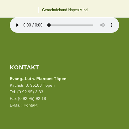
12 UHR LÄUTEN AUS TÖPEN
Gemeindeband Hope&Mind
KONTAKT
Evang.-Luth. Pfarramt Töpen
Kirchstr. 3, 95183 Töpen
Tel. (0 92 95) 3 33
Fax (0 92 95) 92 18
E-Mail:
Kontakt