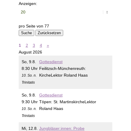
Anzeigen:
pro Seite von
77
Suche
Zurücksetzen
1
2
3
4
»
August 2026
So, 9.8.
Gottesdienst
8:30 Uhr
Feilitzsch-Münchenreuth:
Kirche
Lektor Roland Haas
10. So. n.
Trinitatis
So, 9.8.
Gottesdienst
9:30 Uhr
Töpen:
St. Martinskirche
Lektor
Roland Haas
10. So. n.
Trinitatis
Mi, 12.8.
Jungbläser:innen: Probe