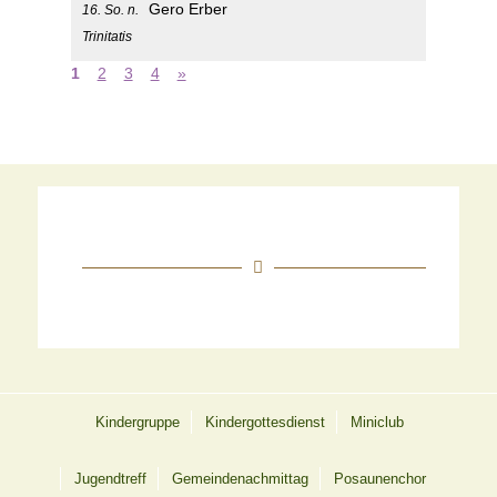
Gero Erber
16. So. n.
Trinitatis
1
2
3
4
»
Kindergruppe
Kindergottesdienst
Miniclub
Jugendtreff
Gemeindenachmittag
Posaunenchor