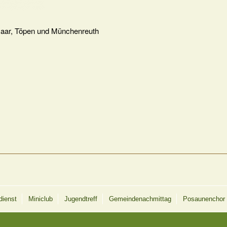
saar, Töpen und Münchenreuth
dienst
Miniclub
Jugendtreff
Gemeindenachmittag
Posaunenchor