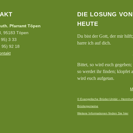
AKT
DIE LOSUNG VON
HEUTE
uth. Pfarramt Töpen
 3, 95183 Töpen
Du bist der Gott, der mir hilft;
2 95) 3 33
harre ich auf dich.
 95) 92 18
ontakt
Bittet, so wird euch gegeben;
so werdet ihr finden; klopfet 
wird euch aufgetan.
M
© Evangelische Brüder-Unität – Herrnhut
Brüdergemeine
Weitere Informationen finden Sie hier