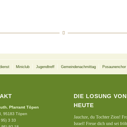
dienst
Miniclub
Jugendtreff
Gemeindenachmittag
Posaunenchor
AKT
DIE LOSUNG VON
HEUTE
uth. Pfarramt Töpen
 3, 95183 Töpen
Jauchze, du Tochter Zion! Fr
2 95) 3 33
Israel! Freue dich und sei frö
 95) 92 18