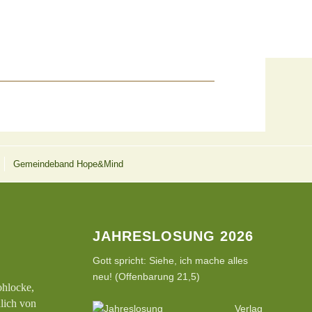
Gemeindeband Hope&Mind
JAHRESLOSUNG 2026
Gott spricht: Siehe, ich mache alles
neu! (Offenbarung 21,5)
ohlocke,
hlich von
Verlag