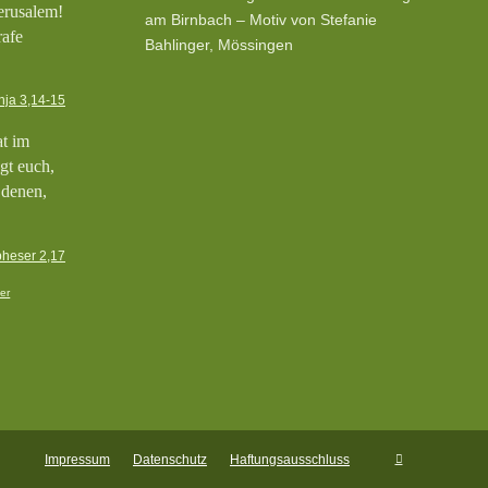
erusalem!
am Birnbach – Motiv von Stefanie
rafe
Bahlinger, Mössingen
nja 3,14-15
at im
gt euch,
 denen,
heser 2,17
er
Impressum
Datenschutz
Haftungsausschluss