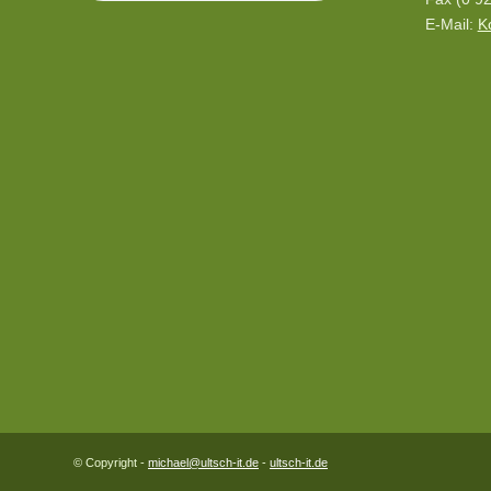
E-Mail:
K
© Copyright -
michael@ultsch-it.de
-
ultsch-it.de