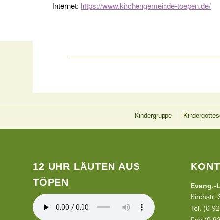
Internet:
https://www.kirchengemeinde-toepen.de/
Kindergruppe
Kindergottes
12 UHR LÄUTEN AUS
KONT
TÖPEN
Evang.-L
Kirchstr.
Tel. (0 9
Fax (0 92