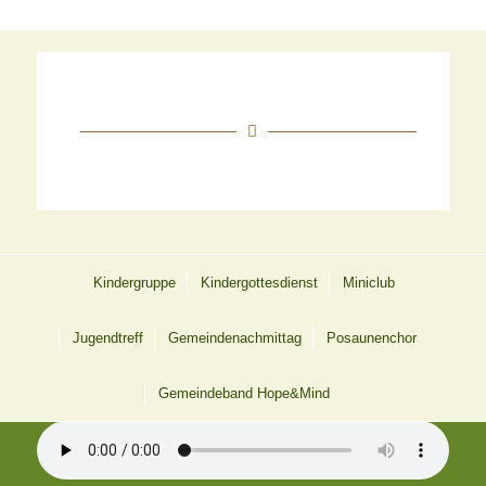
Kindergruppe
Kindergottesdienst
Miniclub
Jugendtreff
Gemeindenachmittag
Posaunenchor
12 UHR LÄUTEN AUS TÖPEN
Gemeindeband Hope&Mind