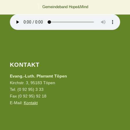
12 UHR LÄUTEN AUS TÖPEN
Gemeindeband Hope&Mind
KONTAKT
Evang.-Luth. Pfarramt Töpen
Kirchstr. 3, 95183 Töpen
Tel. (0 92 95) 3 33
Fax (0 92 95) 92 18
E-Mail:
Kontakt