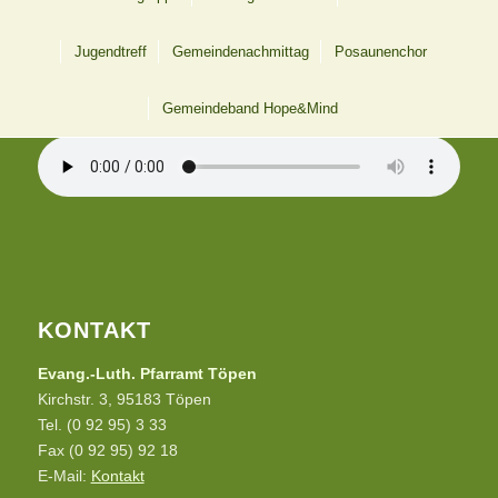
Jugendtreff
Gemeindenachmittag
Posaunenchor
12 UHR LÄUTEN AUS TÖPEN
Gemeindeband Hope&Mind
KONTAKT
Evang.-Luth. Pfarramt Töpen
Kirchstr. 3, 95183 Töpen
Tel. (0 92 95) 3 33
Fax (0 92 95) 92 18
E-Mail:
Kontakt