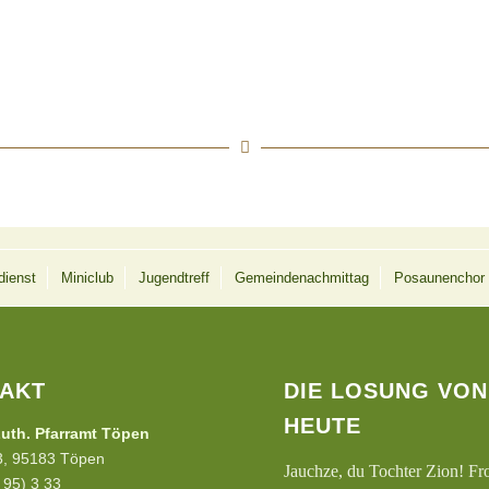
dienst
Miniclub
Jugendtreff
Gemeindenachmittag
Posaunenchor
AKT
DIE LOSUNG VON
HEUTE
uth. Pfarramt Töpen
 3, 95183 Töpen
Jauchze, du Tochter Zion! Fr
2 95) 3 33