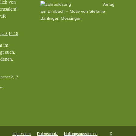
hlich von
Verlag
erusalem!
am Birnbach – Motiv von Stefanie
rafe
Bahlinger, Mössingen
nja 3,14-15
at im
gt euch,
 denen,
heser 2,17
er
Impressum
Datenschutz
Haftungsausschluss