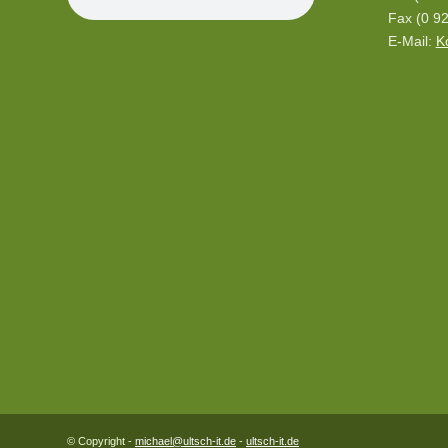
Fax (0 92
E-Mail:
K
© Copyright -
michael@ultsch-it.de
-
ultsch-it.de