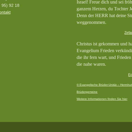
Israel! Freue dich und sei frö
 95) 92 18
ganzem Herzen, du Tochter J
ontakt
Denn der HERR hat deine St
weggenommen.
Zefa
Christus ist gekommen und h
Evangelium Frieden verkündi
die ihr fern wart, und Frieden
die nahe waren.
Ep
© Evangelische Brüder-Unität – Herrnhut
Brüdergemeine
Weitere Informationen finden Sie hier