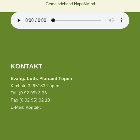
12 UHR LÄUTEN AUS TÖPEN
Gemeindeband Hope&Mind
KONTAKT
Evang.-Luth. Pfarramt Töpen
Kirchstr. 3, 95183 Töpen
Tel. (0 92 95) 3 33
Fax (0 92 95) 92 18
E-Mail:
Kontakt